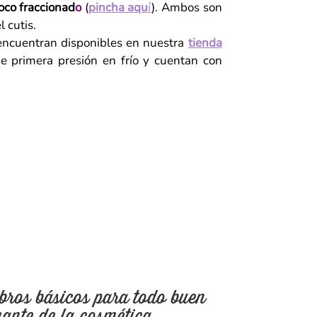
oco fraccionad
o
(
pincha aqu
í
). Ambos son
 cutis.
 encuentran disponibles en nuestra
tienda
de primera presión en frío y cuentan con
bros básicos para todo buen
ante de la cosmética