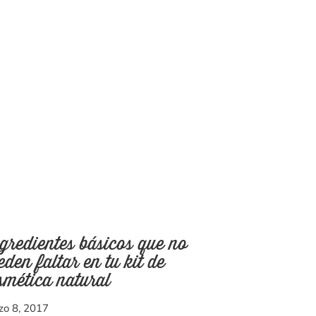
gredientes básicos que no
eden faltar en tu kit de
smética natural
zo 8, 2017