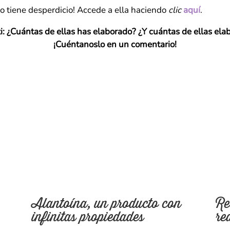
no tiene desperdicio! Accede a ella haciendo
clic
aquí
.
ti: ¿Cuántas de ellas has elaborado? ¿Y cuántas de ellas el
¡Cuéntanoslo en un comentario!
Alantoína, un producto con
Re
infinitas propiedades
re