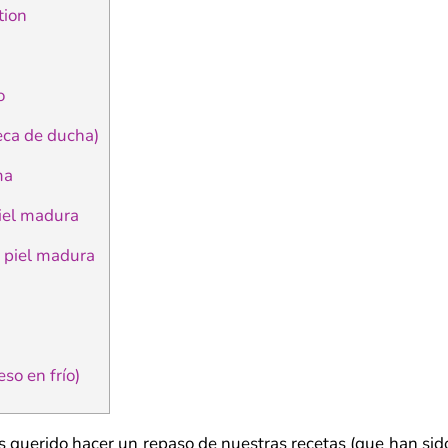
tion
o
ca de ducha)
ma
piel madura
 piel madura
o
so en frío)
querido hacer un repaso de nuestras recetas (que han sido