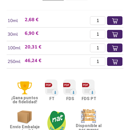
2,68 €
10ml
6,90 €
30ml
20,31 €
100ml
46,24 €
250ml
¡Gana puntos
FT
FDS
FDS PT
de fidelidad!
Disponible al
Envío Embalaje
por mayor