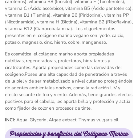
carotenos), vitamina B8 (Inositol), vitamina E (Tocoferoles),
vitamina C (Ácido ascórbico), vitamina B5 (Ácido pantoténico),
vitamina B1 (Tiamina), vitamina B6 (Piridoxina), vitamina PP
(Nicotinamida), vitamina H (Biotina), vitamina B2 (Riboflavina),
vitamina B12 (Cianocobalamina).
Los oligoelementos
presentes en el colágeno marino vegano son: yodo, calcio,
potasio, magnesio, cinc, hierro, cobre, manganeso.
Es cosmética, el colágeno marino aporta propiedades
nutritivas, regeneradoras, protectoras, hidratantes y
cicatrizantes. Aporta propiedades como las derivadas del
colágeno.Posee una alta capacidad de penetración a través
de la piel y de ser metabolizado a nivel cutáneo protegiéndola
de agentes ambientales nocivos, como la radiación UV y
efecto secante de frio y viento. Además, tiene grandes efectos
positivos para el cabello, les aporta brillo y protección y actúa
como fijador de color en procesos de tinte.
INCI:
Aqua, Glycerin, Algae extract, Thymus vulgaris oil.
Propiedades y beneficios del
Colágeno Marino