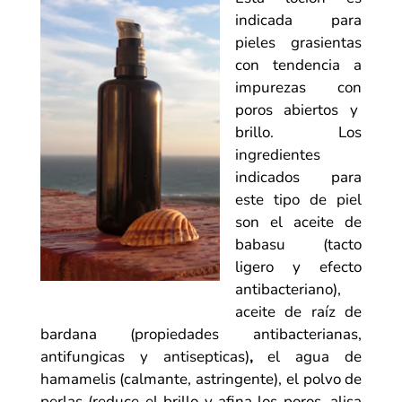
indicada para
pieles grasientas
con tendencia a
impurezas con
poros abiertos y
brillo. Los
ingredientes
indicados para
este tipo de piel
son el aceite de
babasu (tacto
ligero y efecto
antibacteriano),
aceite de raíz de
bardana (propiedades antibacterianas,
antifungicas y antisepticas)
,
el agua de
hamamelis (calmante, astringente), el polvo de
perlas (
reduce el brillo y afina los poros,
alisa