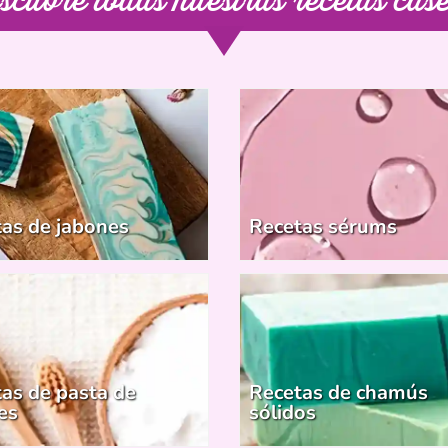
as de jabones
Recetas sérums
as de pasta de
Recetas de chamús
es
sólidos