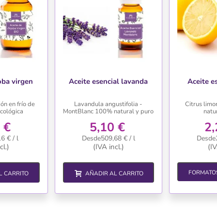
oba virgen
Aceite esencial lavanda
Aceite e
O
ón en frío de
Lavandula angustifolia -
Citrus limo
ecológica
MontBlanc 100% natural y puro
natu
 €
5,10 €
2,
 € / l
Desde509,68 € / l
Desde2
cl.)
(IVA incl.)
(IV
FORMATOS
L CARRITO
AÑADIR AL CARRITO