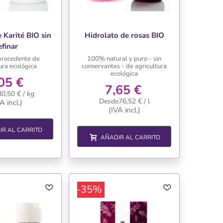
 Karité BIO sin
Hidrolato de rosas BIO
efinar
 procedente de
100% natural y puro - sin
ura ecológica
conservantes - de agricultura
ecológica
05 €
7,65 €
0,50 € / kg
Desde76,52 € / l
A incl.)
(IVA incl.)
IR AL CARRITO
AÑADIR AL CARRITO
-35%