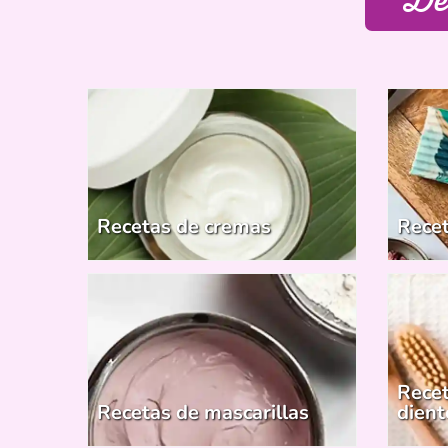
Recet
Recetas de cremas
Recet
Recetas de mascarillas
dient