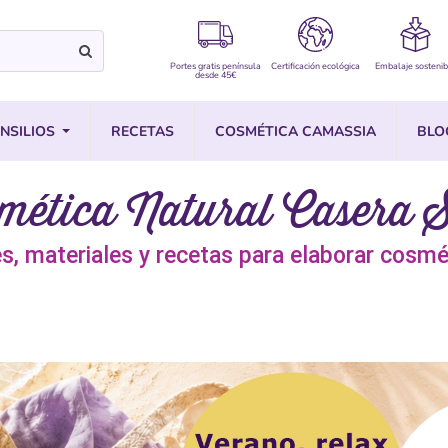
Portes gratis península
Certificación ecológica
Embalaje sostenib
desde 45€
NSILIOS
RECETAS
COSMÉTICA CAMASSIA
BLO
mética Natural Casera 
es, materiales y recetas para elaborar cosmé