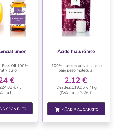
sencial limón
Ácido hialurónico
n Peel Oil
100%
100% puro en polvo - alto o
ral y puro
bajo peso molecular
24 €
2,12 €
24,02 € / l
Desde2.119,95 € / kg
A incl.)
(IVA incl.)
3,26 €
 DISPONIBLES
AÑADIR AL CARRITO