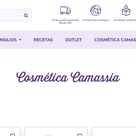
Portes gratis península
Certificación ecológica
Embalaje sostenib
desde 45€
NSILIOS
RECETAS
OUTLET
COSMÉTICA CAMAS
Cosmética Camassia