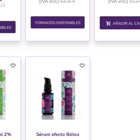
(IVA incl.)
(IVA incl.)
63,31 €
51,27
/ l
FORMATOS DISPONIBLES
AÑADIR AL CA
IBLES
ol 2%
Sérum efecto Bótox