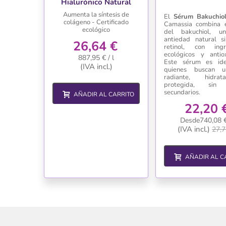
Hialurónico Natural
Aumenta la síntesis de
El
Sérum Bakuchio
colágeno - Certificado
Camassia combina 
ecológico
del bakuchiol, un
antiedad natural si
26,64 €
retinol, con ingr
ecológicos y antiox
887,95 € / l
Este sérum es ide
(IVA incl.)
quienes buscan u
radiante, hidr
protegida, sin 
secundarios.
AÑADIR AL CARRITO
22,20 
Desde740,08 € 
(IVA incl.)
27,7
AÑADIR AL C