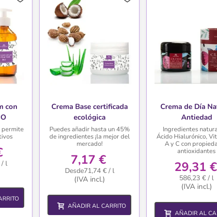
m con
Crema Base certificada
Crema de Día Na
IO
ecológica
Antiedad
, permite
Puedes añadir hasta un 45%
Ingredientes natura
tivos
de ingredientes ¡la mejor del
Ácido Hialurónico, Vi
mercado!
A y C con propied
€
antioxidantes
7,17 €
/ l
29,31 €
Desde71,74 € / l
586,23 € / l
(IVA incl.)
(IVA incl.)
ARRITO
AÑADIR AL CARRITO
AÑADIR AL CA