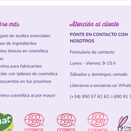
bre más
Atención al cliente
PONTE EN CONTACTO CON
guro de aceites esenciales
NOSOTROS
uso de ingredientes
ntes tóxicos en cosmética
Formulario de contacto
as
Lunes - Viernes: 9-15 h
prima para fabricantes
ción con talleres de cosmética
Sábados y domingos: cerrado
escuentos en tus proximos
Llámanos o envianos un What
prima cosmética al por mayor
(+34) 950 57 61 62
ó
690 91 