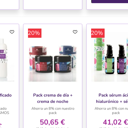
-20%
-20%
ficado
Pack crema de día +
Pack sérum ác
crema de noche
hialurónico + s
efecto boto
cado
Ahorra un 8% con nuestro
Ahorra un 8% con n
OSMOS
pack
pack
50,65 €
41,02 €
€