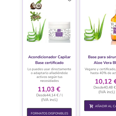
Acondicionador Capilar
Base para séru
Base certificado
Aloe Vera B
ecológico
Lo puedes usar directamente
Vegano y certificado
o adaptarlo añadiéndole
hasta 40% de ac
activos según tus
10,12 
necesidades
11,03 €
Desde40,48 € 
(IVA incl.)
Desde44,14 € / l
(IVA incl.)
AÑADIR AL C
FORMATOS DISPONIBLES