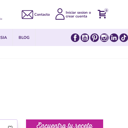
0
Iniciar sesion o
Contacto
crear cuenta
le
Facebook
YouTube
Pinterest
Instagram
Link
SIA
BLOG