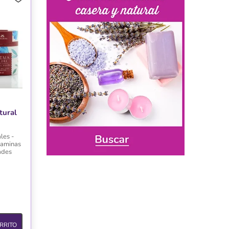
tural
les -
taminas
ades
RRITO