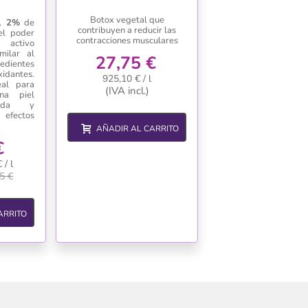
Botox vegetal que
l 2%
de
contribuyen a reducir las
el poder
contracciones musculares
 activo
milar al
27,75 €
edientes
idantes.
925,10 € / l
al para
(IVA incl.)
na piel
atada y
efectos
AÑADIR AL CARRITO
€
/ l
5 €
ARRITO