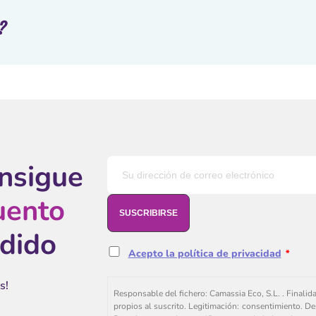
?
onsigue
uento
edido
Acepto la política de privacidad
*
s!
Responsable del fichero: Camassia Eco, S.L. . Finalid
propios al suscrito. Legitimación: consentimiento. De