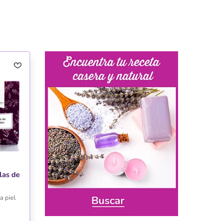
las de
a piel
e