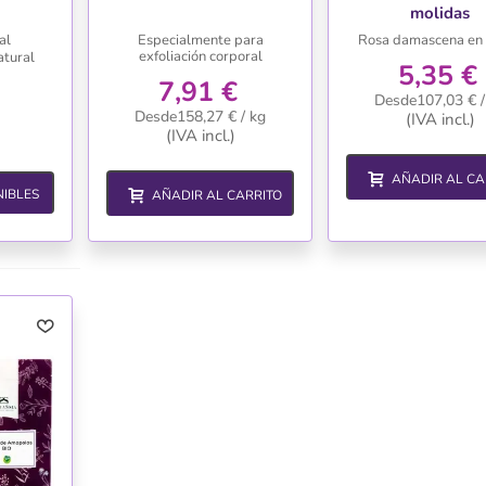
molidas
al
Especialmente para
Rosa damascena en
exfoliación corporal
atural
5,35 €
7,91 €
Desde107,03 € /
Desde158,27 € / kg
(IVA incl.)
(IVA incl.)
AÑADIR AL CA
IBLES
AÑADIR AL CARRITO