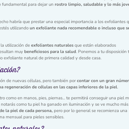
te fundamental para dejar un
rostro limpio, saludable y lo más jov
echo habría que prestar una especial importancia a los exfoliantes 
estés utilizando
un exfoliante nada recomendable o incluso que s
a utilización de
exfoliantes naturales
que están elaborados
resultan muy
beneficiosos para la salud
. Ponemos a tu disposición 
io exfoliante natural de primera calidad y desde casa.
liación?
ción de nuevas células, pero también por
contar con un gran númer
regeneración de células en las capas inferiores de la piel
.
stro como en manos, pies, piernas... te permitirá conseguir una piel 
ión notarás como tu piel ha ganado en iluminación y se ve mucho más
de la piel de cada persona,
pero por lo general se recomienza una
una mensual para pieles sensibles.
ntes naturales?