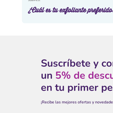
¿Cuál es tu exfoliante preferido
Suscríbete y c
un
5% de desc
en tu primer p
¡Recibe las mejores ofertas y novedade