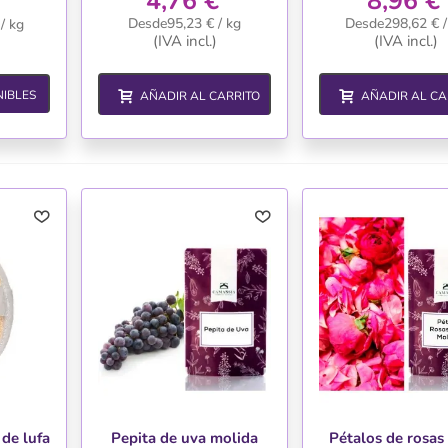
4,76 €
8,96 €
Desde95,23 € / kg
Desde298,62 € /
/ kg
(IVA incl.)
(IVA incl.)
IBLES
AÑADIR AL CARRITO
AÑADIR AL CA
de lufa
Pepita de uva molida
Pétalos de rosas 