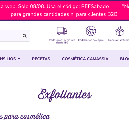
a web. Solo 08/08. Usa el código: REFSabado *No ac
para grandes cantidades ni para clientes B2B.
Portes gratis península
Certificación ecológica
Embalaje sostenib
desde 45€
NSILIOS
RECETAS
COSMÉTICA CAMASSIA
BLO
Exfoliantes
es para cosmética