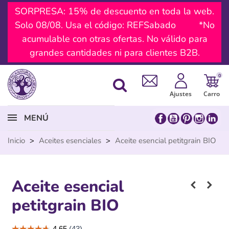
SORPRESA: 15% de descuento en toda la web.
Solo 08/08. Usa el código: REFSabado *No
acumulable con otras ofertas. No válido para
grandes cantidades ni para clientes B2B.
0
Ajustes
Carro
MENÚ
Inicio
>
Aceites esenciales
>
Aceite esencial petitgrain BIO
Aceite esencial
petitgrain BIO