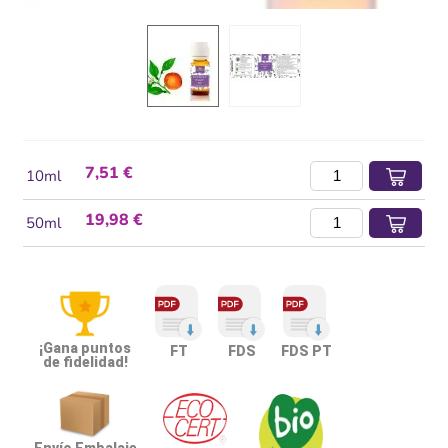
7,51 €
10ml
19,98 €
50ml
¡Gana puntos
FT
FDS
FDS PT
de fidelidad!
Envío Embalaje