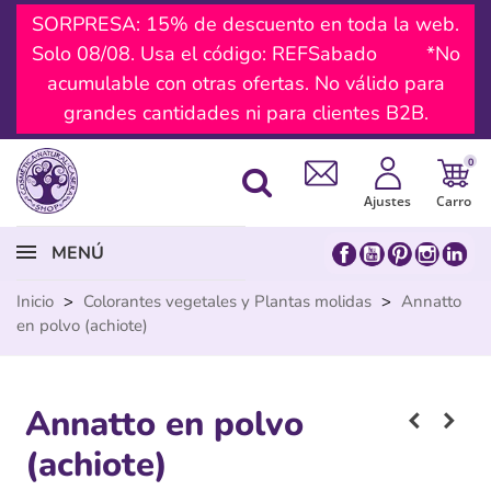
SORPRESA: 15% de descuento en toda la web.
Solo 08/08. Usa el código: REFSabado *No
acumulable con otras ofertas. No válido para
grandes cantidades ni para clientes B2B.
0
Ajustes
Carro
MENÚ
Inicio
>
Colorantes vegetales y Plantas molidas
>
Annatto
en polvo (achiote)
Annatto en polvo
(achiote)