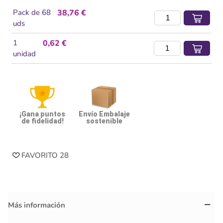
Pack de 68
38,76 €
uds
1
0,62 €
unidad
¡Gana puntos
Envío Embalaje
de fidelidad!
sostenible
FAVORITO
28
Más información