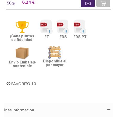
6,24 €
50gr
¡Gana puntos
FT
FDS
FDS PT
de fidelidad!
Disponible al
Envío Embalaje
por mayor
sostenible
FAVORITO
10
Más información