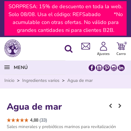
SORPRESA: 15% de descuento en toda la web.
Solo 08/08. Usa el código: REFSabado *No
acumulable con otras ofertas. No válido para
grandes cantidades ni para clientes B2B.
0
Ajustes
Carro
MENÚ
Inicio
>
Ingredientes varios
>
Agua de mar
Agua de mar
Sales minerales y prebióticos marinos para revitalización