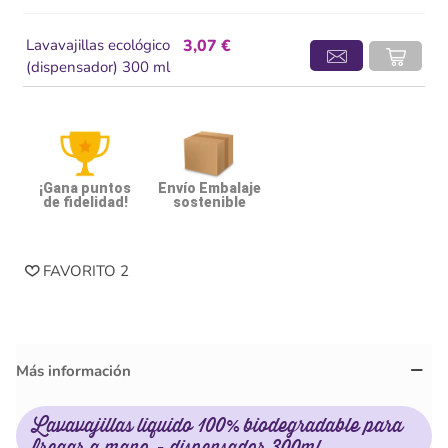
Lavavajillas ecológico
3,07 €
(dispensador) 300 ml
¡Gana puntos
Envío Embalaje
de fidelidad!
sostenible
FAVORITO
2
Más información
Lavavajillas liquido 100% biodegradable para
fregar a mano - dispensador 300ml