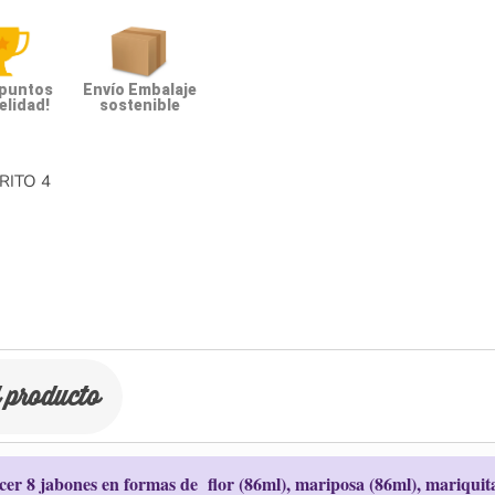
 puntos
Envío Embalaje
elidad!
sostenible
RITO
4
l producto
acer 8 jabones en formas de flor (86ml), mariposa (86ml), mariquit