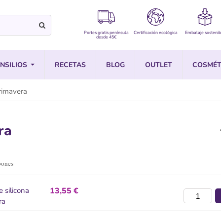
Portes gratis península
Certificación ecológica
Embalaje sostenib
desde 45€
NSILIOS
RECETAS
BLOG
OUTLET
COSMÉT
rimavera
ra
bones
 silicona
13,55 €
ra