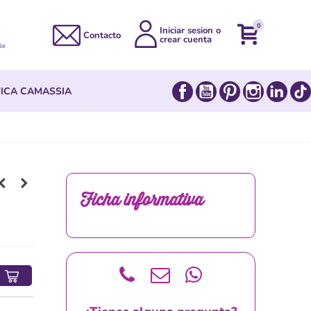
0
Iniciar sesion o
Contacto
crear cuenta
le
Facebook
YouTube
Pinterest
Instagram
Link
ICA CAMASSIA
Ficha informativa