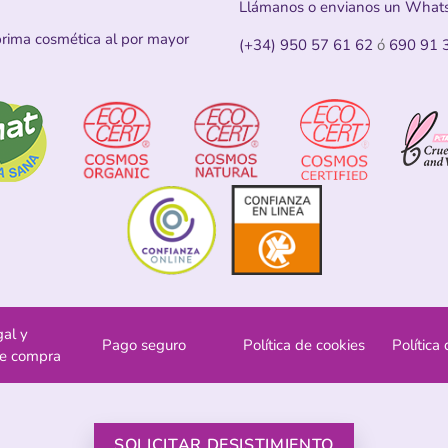
Llámanos o envianos un What
prima cosmética al por mayor
(+34) 950 57 61 62
ó
690 91 
gal y
Pago seguro
Política de cookies
Política
de compra
SOLICITAR DESISTIMIENTO