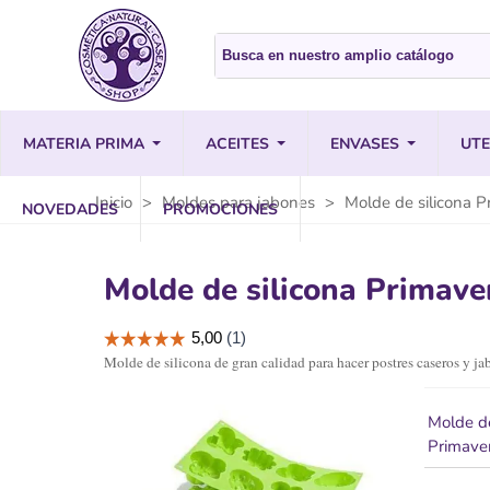
MATERIA PRIMA
ACEITES
ENVASES
UTE
Inicio
>
Moldes para jabones
>
Molde de silicona P
NOVEDADES
PROMOCIONES
Molde de silicona Primave
Molde de silicona de gran calidad para hacer postres caseros y ja
Molde de
Primave