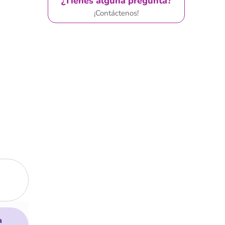
¿Tienes alguna pregunta?
¡Contáctenos!
a