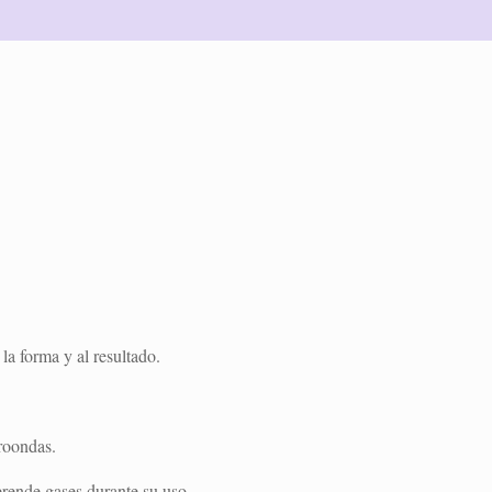
 la forma y al resultado.
croondas.
sprende gases durante su uso.