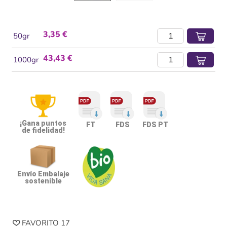
3,35 €
50gr
43,43 €
1000gr
¡Gana puntos
FT
FDS
FDS PT
de fidelidad!
Envío Embalaje
sostenible
FAVORITO
17