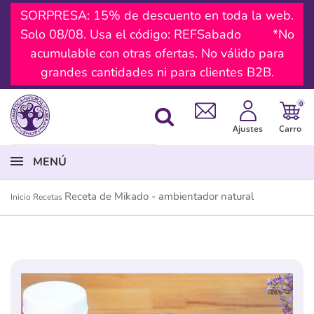
SORPRESA: 15% de descuento en toda la web.
Solo 08/08. Usa el código: REFSabado *No
acumulable con otras ofertas. No válido para
grandes cantidades ni para clientes B2B.
0
Ajustes
Carro
MENÚ
Receta de Mikado - ambientador natural
Inicio
Recetas