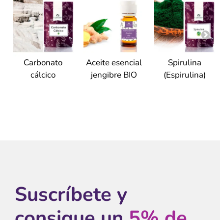
Carbonato
Aceite esencial
Spirulina
cálcico
jengibre BIO
(Espirulina)
Suscríbete y
consigue un
5% de