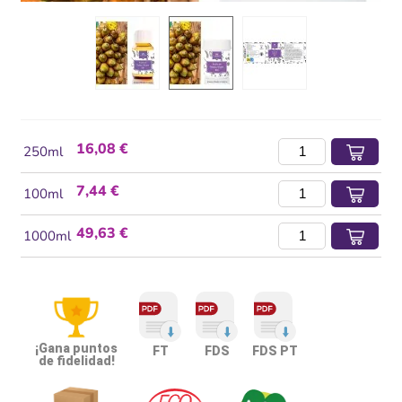
16,08 €
250ml
7,44 €
100ml
49,63 €
1000ml
¡Gana puntos
FT
FDS
FDS PT
de fidelidad!