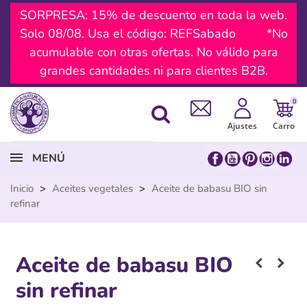
SORPRESA: 15% de descuento en toda la web.
Solo 08/08. Usa el código: REFSabado *No
acumulable con otras ofertas. No válido para
grandes cantidades ni para clientes B2B.
0
Ajustes
Carro
MENÚ
Inicio
>
Aceites vegetales
>
Aceite de babasu BIO sin
refinar
Aceite de babasu BIO
sin refinar