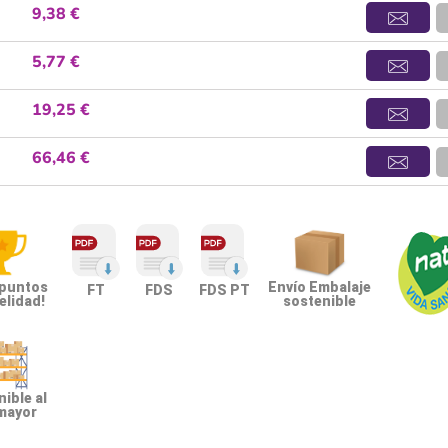
9,38 €
5,77 €
19,25 €
66,46 €
 puntos
Envío Embalaje
FT
FDS
FDS PT
elidad!
sostenible
ible al
mayor