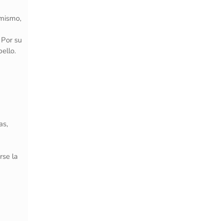
imismo,
 Por su
ello.
as,
rse la