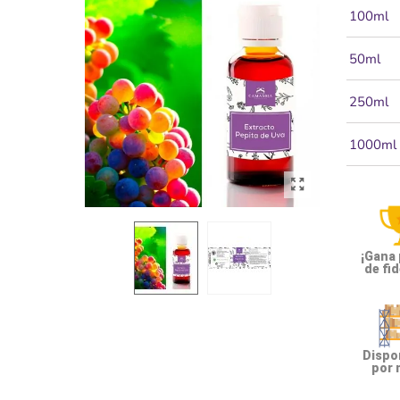
100ml
50ml
250ml
1000ml
¡Gana
de fid
Dispon
por 