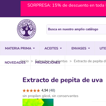
SORPRESA: 15% de descuento en toda l
MATERIA PRIMA
ACEITES
ENVASES
UTE
Inicio
>
Extractos de plantas
>
Extracto de pepita 
NOVEDADES
PROMOCIONES
Extracto de pepita de uva
sin propilen glicol, sin conservantes