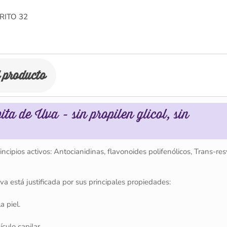
RITO
32
l producto
ta de Uva - sin propilen glicol, sin
ncipios activos: Antocianidinas, flavonoides polifenólicos, Trans-res
va está justificada por sus principales propiedades:
a piel.
ículo capilar.