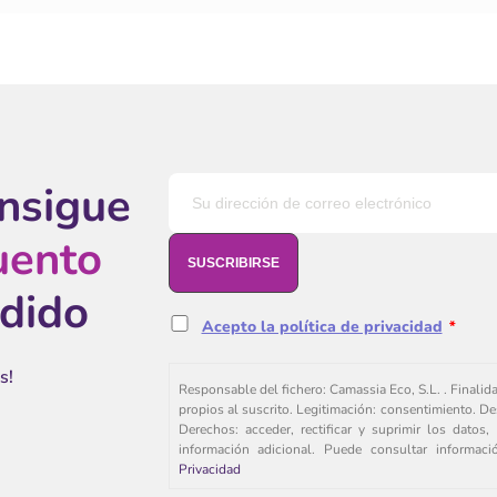
onsigue
uento
edido
Acepto la política de privacidad
*
s!
Responsable del fichero: Camassia Eco, S.L. . Finalid
propios al suscrito. Legitimación: consentimiento. De
Derechos: acceder, rectificar y suprimir los dato
información adicional. Puede consultar informac
Privacidad