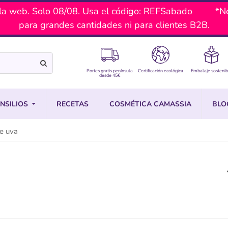
a web. Solo 08/08. Usa el código: REFSabado *No ac
para grandes cantidades ni para clientes B2B.
Portes gratis península
Certificación ecológica
Embalaje sostenib
desde 45€
NSILIOS
RECETAS
COSMÉTICA CAMASSIA
BLO
de uva