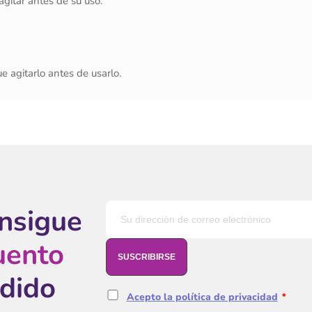
agitar antes de su uso.
e agitarlo antes de usarlo.
onsigue
uento
edido
Acepto la política de privacidad
*