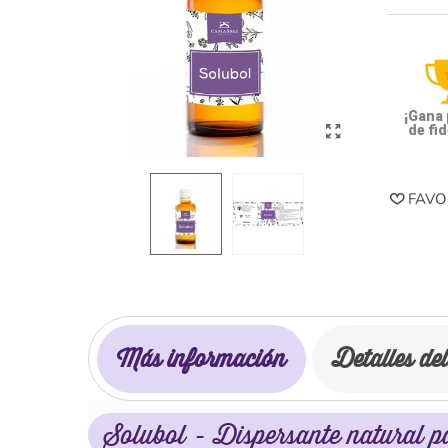
¡Gana
de fid
FAVO
Más información
Detalles de
Solubol - Dispersante natural pa