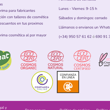
as
Lunes - Viernes: 9-15 h
prima para fabricantes
ción con talleres de cosmética
Sábados y domingos: cerrado
escuentos en tus proximos
Llámanos o envianos un What
prima cosmética al por mayor
(+34) 950 57 61 62
ó
690 91 
gal y