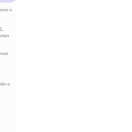
ones o
E,
antes
nnuus
ión o