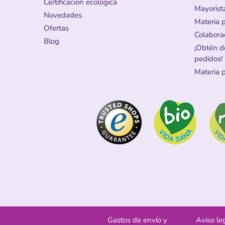
Certificacion ecológica
Mayorist
Novedades
Materia 
Ofertas
Colabora
Blog
¡Obtén d
pedidos!
Materia 
Gastos de envío y
Aviso le