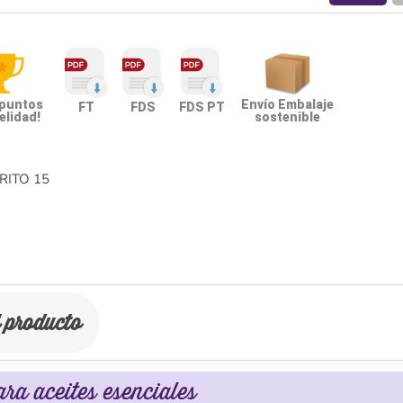
 puntos
Envío Embalaje
FT
FDS
FDS PT
elidad!
sostenible
RITO
15
l producto
ra aceites esenciales