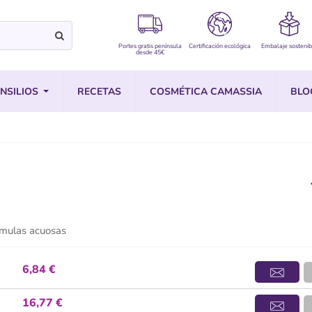
Portes gratis península
Certificación ecológica
Embalaje sostenib
desde 45€
NSILIOS
RECETAS
COSMÉTICA CAMASSIA
BLO
rmulas acuosas
6,84 €
16,77 €