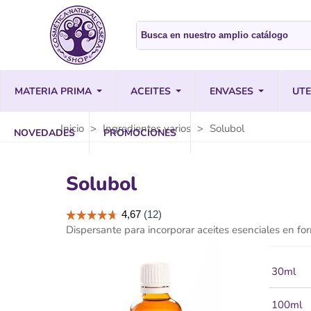
MATERIA PRIMA
ACEITES
ENVASES
UTE
Inicio
>
Ingredientes varios
>
Solubol
NOVEDADES
PROMOCIONES
Solubol
Dispersante para incorporar aceites esenciales en fo
30ml
100ml