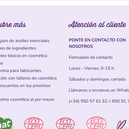
ubre más
Atención al cliente
PONTE EN CONTACTO CON
guro de aceites esenciales
NOSOTROS
uso de ingredientes
ntes tóxicos en cosmética
Formulario de contacto
as
Lunes - Viernes: 9-15 h
prima para fabricantes
ción con talleres de cosmética
Sábados y domingos: cerrado
escuentos en tus proximos
Llámanos o envianos un What
prima cosmética al por mayor
(+34) 950 57 61 62
ó
690 91 