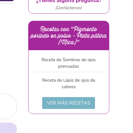
¿Tienes alguna pregunta?
¡Contáctenos!
Recetas con "Pigmento
perlado en polvo - Plata pátina
(Mica)"
Receta de Sombras de ojos
prensadas
Receta de Lápiz de ojos de
colores
VER MÁS RECETAS