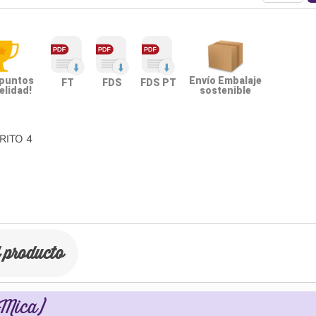
 puntos
Envío Embalaje
FT
FDS
FDS PT
elidad!
sostenible
RITO
4
l producto
(Mica)