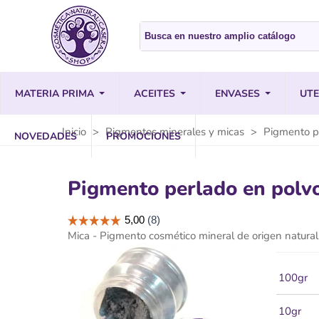
MATERIA PRIMA
ACEITES
ENVASES
UTE
Inicio
>
Pigmentos minerales y micas
>
Pigmento pe
NOVEDADES
PROMOCIONES
Pigmento perlado en polvo
Mica - Pigmento cosmético mineral de origen natural
100gr
10gr