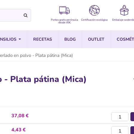
Portes gratis península
Certificación ecológica
Embalaje sostenib
desde 45€
NSILIOS
RECETAS
BLOG
OUTLET
COSMÉT
rlado en polvo - Plata pátina (Mica)
 - Plata pátina (Mica)
37,08 €
4,43 €