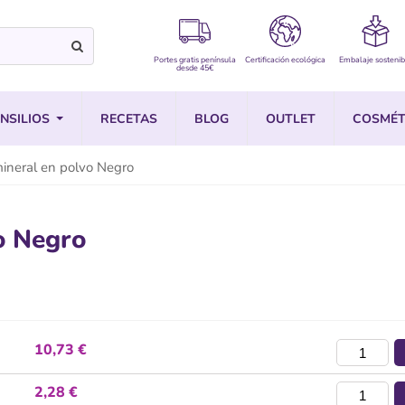
Portes gratis península
Certificación ecológica
Embalaje sostenib
desde 45€
NSILIOS
RECETAS
BLOG
OUTLET
COSMÉT
ineral en polvo Negro
o Negro
10,73 €
2,28 €