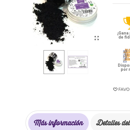
¡Gana
de fid
Dispon
por 
FAVO
Más información
Detalles de