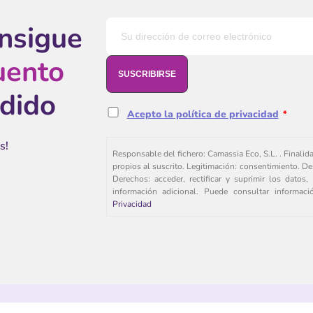
onsigue
uento
edido
Acepto la política de privacidad
*
s!
Responsable del fichero: Camassia Eco, S.L. . Finalid
propios al suscrito. Legitimación: consentimiento. De
Derechos: acceder, rectificar y suprimir los dato
información adicional. Puede consultar informac
Privacidad