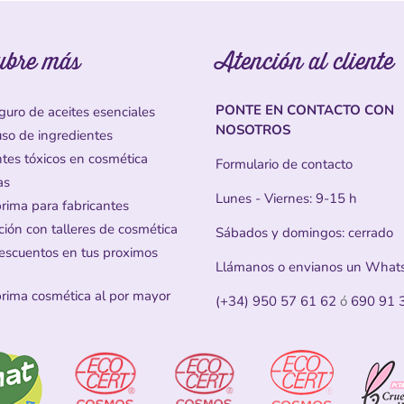
ubre más
Atención al cliente
PONTE EN CONTACTO CON
guro de aceites esenciales
NOSOTROS
uso de ingredientes
ntes tóxicos en cosmética
Formulario de contacto
as
Lunes - Viernes: 9-15 h
prima para fabricantes
ción con talleres de cosmética
Sábados y domingos: cerrado
escuentos en tus proximos
Llámanos o envianos un What
prima cosmética al por mayor
(+34) 950 57 61 62
ó
690 91 