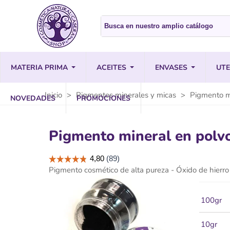
MATERIA PRIMA
ACEITES
ENVASES
UTE
Inicio
>
Pigmentos minerales y micas
>
Pigmento m
NOVEDADES
PROMOCIONES
Pigmento mineral en polv
Pigmento cosmético de alta pureza - Óxido de hierro
100gr
10gr