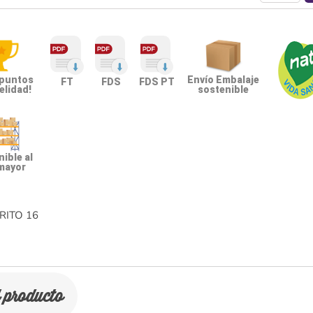
 puntos
Envío Embalaje
FT
FDS
FDS PT
elidad!
sostenible
ible al
mayor
RITO
16
l producto