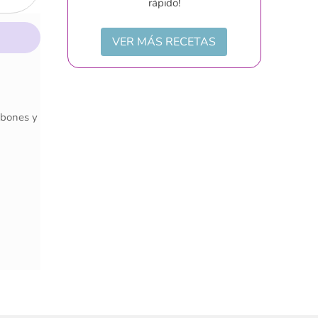
rápido!
VER MÁS RECETAS
abones y