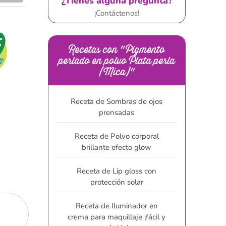
¿Tienes alguna pregunta?
¡Contáctenos!
Recetas con "Pigmento
perlado en polvo Plata perla
(Mica)"
Receta de Sombras de ojos
prensadas
Receta de Polvo corporal
brillante efecto glow
Receta de Lip gloss con
protección solar
Receta de Iluminador en
crema para maquillaje ¡fácil y