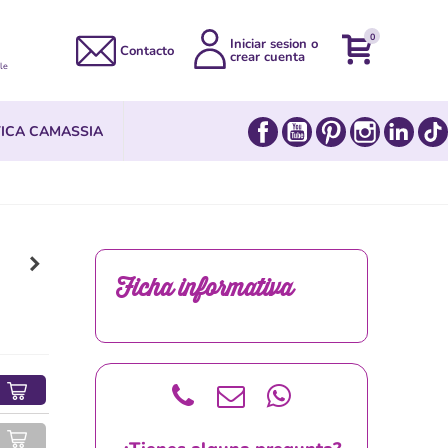
0
Iniciar sesion o
Contacto
crear cuenta
le
Facebook
YouTube
Pinterest
Instagram
Link
ICA CAMASSIA
Ficha informativa