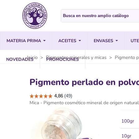
MATERIA PRIMA
ACEITES
ENVASES
UTE
Inicio
>
Pigmentos minerales y micas
>
Pigmento pe
NOVEDADES
PROMOCIONES
Pigmento perlado en polvo
Mica - Pigmento cosmético mineral de origen natural
100gr
10gr