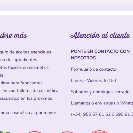
ubre más
Atención al cliente
PONTE EN CONTACTO CON
guro de aceites esenciales
NOSOTROS
uso de ingredientes
ntes tóxicos en cosmética
Formulario de contacto
as
Lunes - Viernes: 9-15 h
prima para fabricantes
ción con talleres de cosmética
Sábados y domingos: cerrado
escuentos en tus proximos
Llámanos o envianos un What
prima cosmética al por mayor
(+34) 950 57 61 62
ó
690 91 