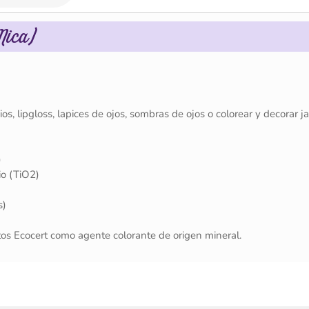
Mica)
s, lipgloss, lapices de ojos, sombras de ojos o colorear y decorar j
)
o (TiO2)
s)
tos Ecocert como agente colorante de origen mineral.