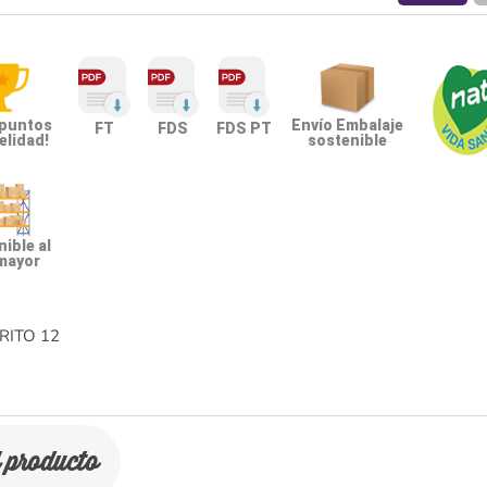
 puntos
Envío Embalaje
FT
FDS
FDS PT
elidad!
sostenible
ible al
mayor
RITO
12
l producto