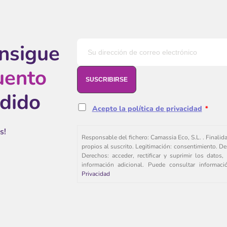
onsigue
uento
edido
Acepto la política de privacidad
*
s!
Responsable del fichero: Camassia Eco, S.L. . Finalid
propios al suscrito. Legitimación: consentimiento. De
Derechos: acceder, rectificar y suprimir los dato
información adicional. Puede consultar informac
Privacidad