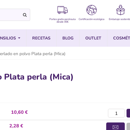
Portes gratis península
Certificación ecológica
Embalaje sostenib
desde 45€
NSILIOS
RECETAS
BLOG
OUTLET
COSMÉT
rlado en polvo Plata perla (Mica)
 Plata perla (Mica)
10,60 €
2,28 €