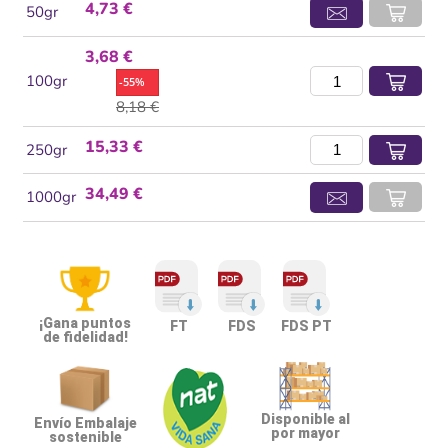
4,73 €
50gr
3,68 €
100gr
-55%
8,18 €
15,33 €
250gr
34,49 €
1000gr
¡Gana puntos
FT
FDS
FDS PT
de fidelidad!
Disponible al
Envío Embalaje
por mayor
sostenible