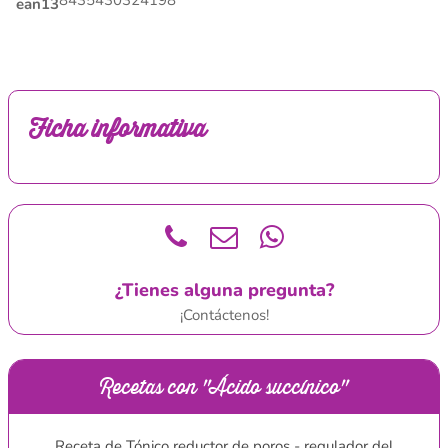
8435430324198
ean13
Ficha informativa
¿Tienes alguna pregunta?
¡Contáctenos!
Recetas con "Ácido succínico"
Receta de Tónico reductor de poros - regulador del