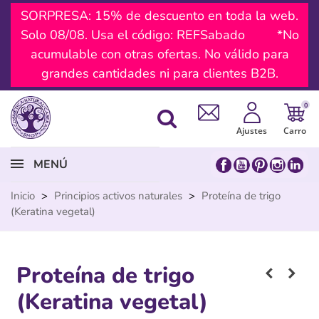
SORPRESA: 15% de descuento en toda la web.
Solo 08/08. Usa el código: REFSabado *No
acumulable con otras ofertas. No válido para
grandes cantidades ni para clientes B2B.
0
Ajustes
Carro
MENÚ
Inicio
>
Principios activos naturales
>
Proteína de trigo
(Keratina vegetal)
Proteína de trigo
(Keratina vegetal)