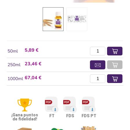
5,89 €
50ml
23,46 €
250ml
67,04 €
1000ml
¡Gana puntos
FT
FDS
FDS PT
de fidelidad!