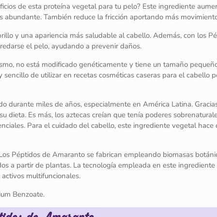
eficios de esta proteína vegetal para tu pelo? Este ingrediente aume
más abundante. También reduce la fricción aportando más movimiento
illo y una apariencia más saludable al cabello. Además, con los P
edarse el pelo, ayudando a prevenir daños.
imismo, no está modificado genéticamente y tiene un tamaño pequeñ
sencillo de utilizar en recetas cosméticas caseras para el cabello 
do durante miles de años, especialmente en América Latina. Gracia
 su dieta. Es más, los aztecas creían que tenía poderes sobrenatural
nciales. Para el cuidado del cabello, este ingrediente vegetal hace
e! Los Péptidos de Amaranto se fabrican empleando biomasas botáni
dos a partir de plantas. La tecnología empleada en este ingrediente
activos multifuncionales.
ium Benzoate.