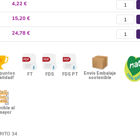
4,22 €
15,20 €
24,78 €
 puntos
Envío Embalaje
FT
FDS
FDS PT
elidad!
sostenible
ible al
mayor
RITO
34