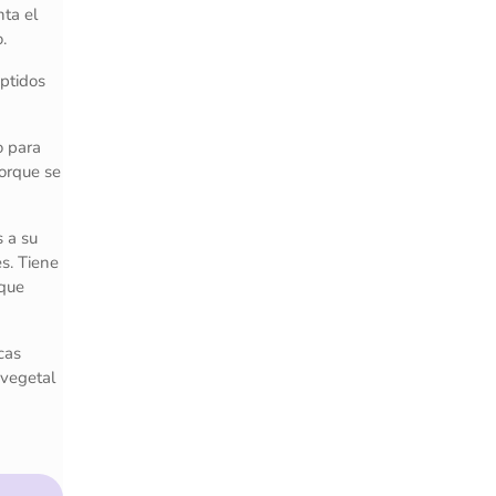
nta el
.
éptidos
o para
porque se
s a su
es. Tiene
 que
cas
 vegetal