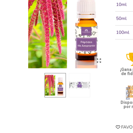
10ml
50ml
100ml
¡Gana
de fid
Dispon
por 
FAVO