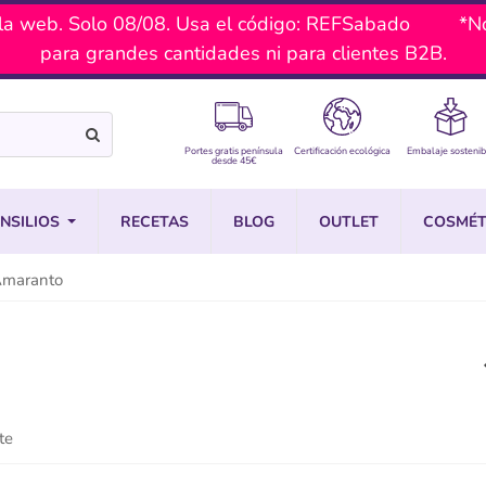
a web. Solo 08/08. Usa el código: REFSabado *No ac
para grandes cantidades ni para clientes B2B.
Portes gratis península
Certificación ecológica
Embalaje sostenib
desde 45€
NSILIOS
RECETAS
BLOG
OUTLET
COSMÉT
Amaranto
te