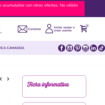
umulable con otras ofertas. No válido
0
Iniciar sesion o
Contacto
crear cuenta
le
Facebook
YouTube
Pinterest
Instagram
Link
ICA CAMASSIA
Ficha informativa