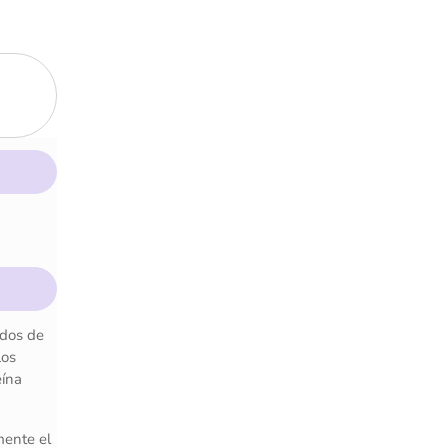
idos de
Los
eína
mente el