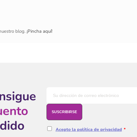
nuestro blog.
¡Pincha aquí!
onsigue
uento
edido
Acepto la política de privacidad
*