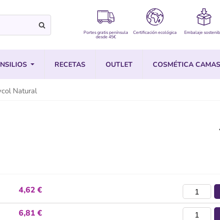
Portes gratis península
Certificación ecológica
Embalaje sostenib
desde 45€
NSILIOS
RECETAS
OUTLET
COSMÉTICA CAMAS
col Natural
4,62 €
6,81 €