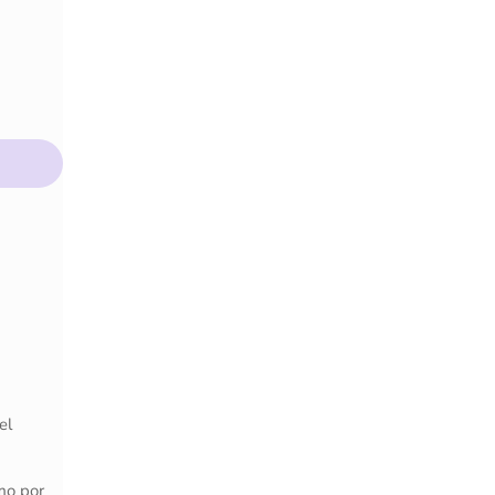
el
mo por