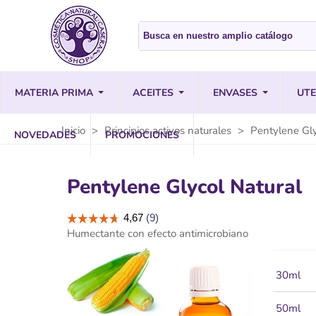
MATERIA PRIMA
ACEITES
ENVASES
UTE
Inicio
>
Principios activos naturales
>
Pentylene Gly
NOVEDADES
PROMOCIONES
Pentylene Glycol Natural
Humectante con efecto antimicrobiano
30ml
50ml