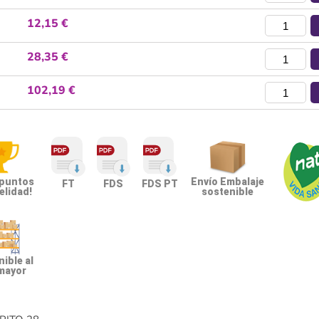
12,15 €
28,35 €
102,19 €
 puntos
Envío Embalaje
FT
FDS
FDS PT
elidad!
sostenible
ible al
mayor