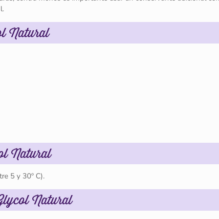
l.
ol Natural
ol Natural
re 5 y 30º C).
lycol Natural