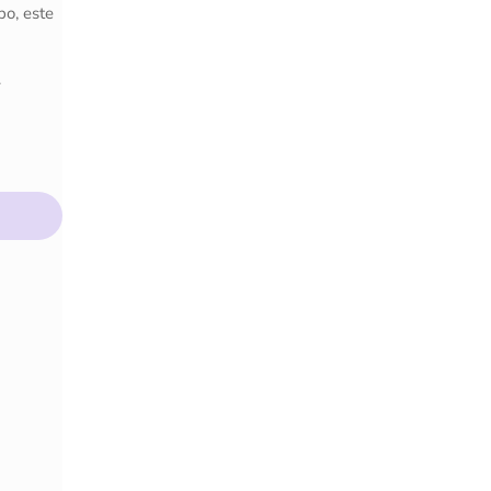
po, este
.