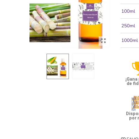
100ml
250ml
1000ml
¡Gana
de fid
Dispon
por 