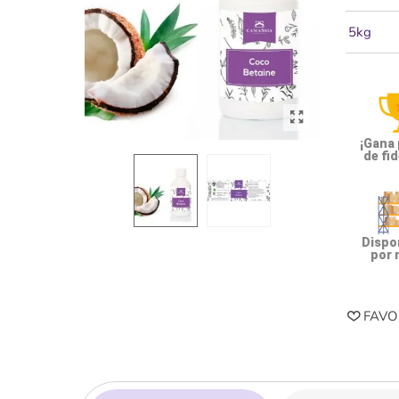
5kg
¡Gana
de fid
Dispon
por 
FAVO