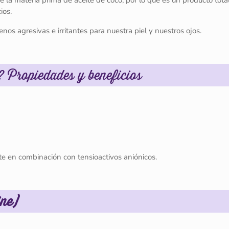
e la materia prima de aceite de coco, por lo que es un producto tot
ios.
os agresivas e irritantes para nuestra piel y nuestros ojos.
? Propiedades y beneficios
te en combinación con tensioactivos aniónicos.
ine)