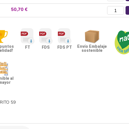
50,70 €
 puntos
Envío Embalaje
FT
FDS
FDS PT
elidad!
sostenible
ible al
mayor
RITO
59