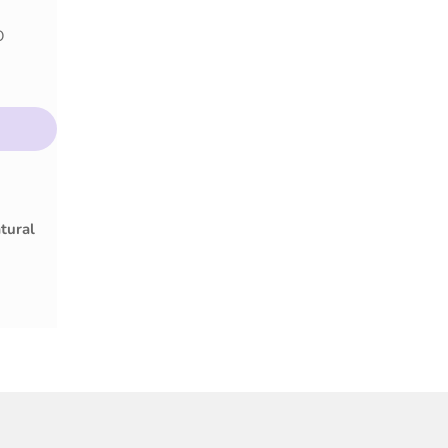
O
tural