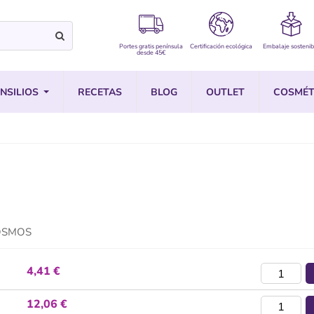
Portes gratis península
Certificación ecológica
Embalaje sostenib
desde 45€
NSILIOS
RECETAS
BLOG
OUTLET
COSMÉT
 COSMOS
4,41 €
12,06 €