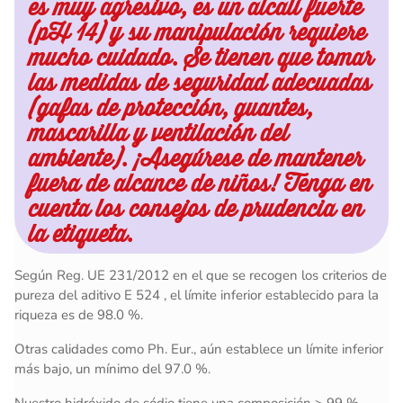
es muy agresivo, es un alcalí
fuerte
(pH 14) y su manipulación requiere
mucho cuidado. Se tienen que tomar
las medidas de seguridad adecuadas
(gafas de protección, guantes,
mascarilla y ventilación del
ambiente). ¡Asegúrese de mantener
fuera de alcance de niños! Tenga en
cuenta los consejos de prudencia en
la etiqueta.
Según
Reg. UE 231/2012 en el que se recogen los criterios de
pureza del aditivo E 524 , el límite inferior establecido para la
riqueza es de 98.0 %.
Otras calidades como Ph. Eur., aún establece un límite inferior
más bajo, un mínimo del 97.0 %.