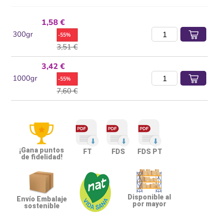
1,58 €
300gr
-55%
3,51 €
3,42 €
1000gr
-55%
7,60 €
¡Gana puntos
FT
FDS
FDS PT
de fidelidad!
Disponible al
Envío Embalaje
por mayor
sostenible