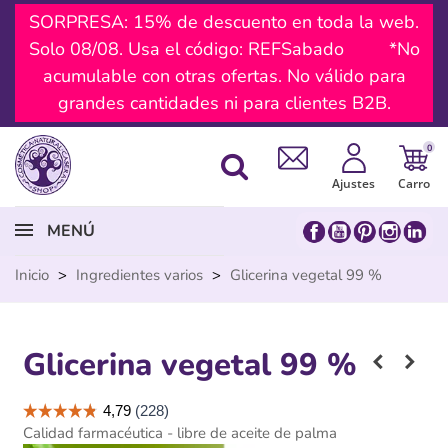
SORPRESA: 15% de descuento en toda la web.
Solo 08/08. Usa el código: REFSabado *No
acumulable con otras ofertas. No válido para
grandes cantidades ni para clientes B2B.
0
Ajustes
Carro
MENÚ
Inicio
>
Ingredientes varios
>
Glicerina vegetal 99 %
Glicerina vegetal 99 %
Calidad farmacéutica - libre de aceite de palma