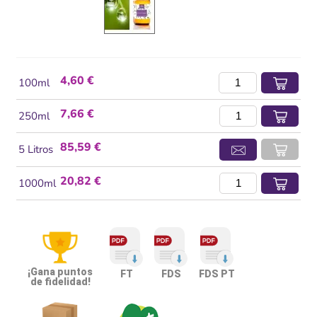
4,60 €
100ml
7,66 €
250ml
85,59 €
5 Litros
20,82 €
1000ml
¡Gana puntos
FT
FDS
FDS PT
de fidelidad!