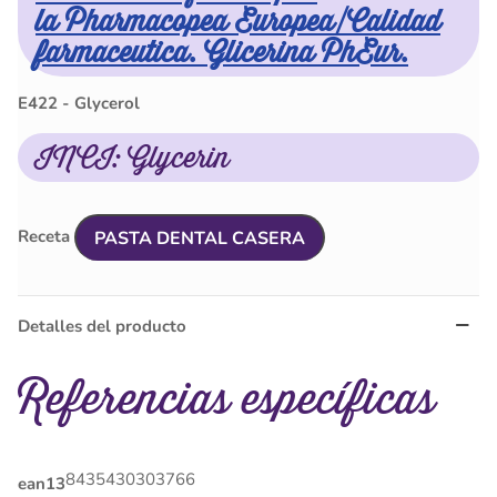
la Pharmacopea Europea/Calidad
farmaceutica. Glicerina PhEur.
E422 - Glycerol
INCI: Glycerin
Receta
PASTA DENTAL CASERA
Detalles del producto
Referencias específicas
8435430303766
ean13