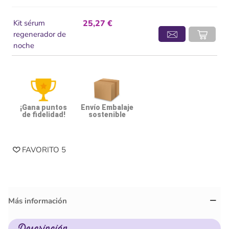
Kit sérum
25,27 €
regenerador de
noche
¡Gana puntos
Envío Embalaje
de fidelidad!
sostenible
FAVORITO
5
Más información
Descripción