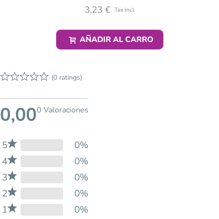
3,23 €
Tax incl
AÑADIR AL CARRO
(0 ratings)
0,00
0 Valoraciones
5
0%
4
0%
3
0%
2
0%
1
0%