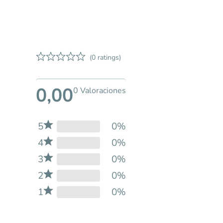
(0 ratings)
0,00
0 Valoraciones
5
0%
4
0%
3
0%
2
0%
1
0%