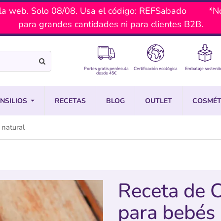
a web. Solo 08/08. Usa el código: REFSabado *No ac
para grandes cantidades ni para clientes B2B.
Portes gratis península
Certificación ecológica
Embalaje sostenib
desde 45€
NSILIOS
RECETAS
BLOG
OUTLET
COSMÉT
 natural
Receta de 
para bebés