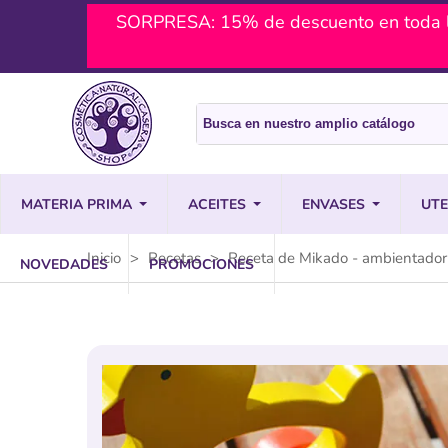
SORPRESA: 15% de descuento en toda l
MATERIA PRIMA
ACEITES
ENVASES
UTE
Inicio
>
Recetas
>
Receta de Mikado - ambientador
NOVEDADES
PROMOCIONES