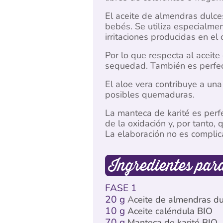
El aceite de almendras dulces
bebés. Se utiliza especialme
irritaciones producidas en el 
Por lo que respecta al aceite
sequedad. También es perfect
El aloe vera contribuye a una
posibles quemaduras.
La manteca de karité es perfe
de la oxidación y, por tanto
La elaboración no es complic
Ingredientes par
FASE 1
20 g
A
ceite de almendras du
10 g
Aceite caléndula BIO
70 g
Manteca de karité BIO