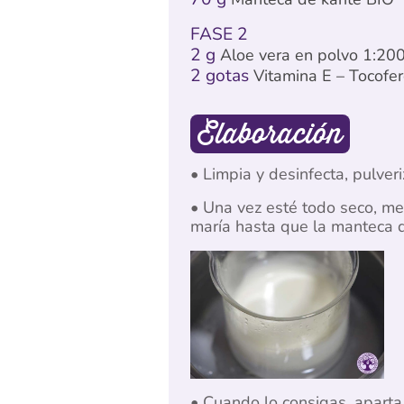
FASE 2
2 g
Aloe vera en polvo 1:20
2 gotas
Vitamina E – Tocofer
Elaboración
• Limpia y desinfecta, pulveri
• Una vez esté todo seco, me
maría hasta que la manteca d
• Cuando lo consigas, aparta