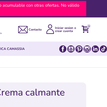
umulable con otras ofertas. No válido
0
Iniciar sesion o
Contacto
crear cuenta
le
Facebook
YouTube
Pinterest
Instagram
Link
ICA CAMASSIA
Crema calmante