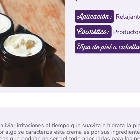
Aplicación:
Relajant
Cosmético:
Productos
Tipo de piel o cabello
iviar irritaciones al tiempo que suaviza e hidrata la pi
r algo se caracteriza esta crema es por sus ingrediente
ncias que podrían no ser del todo adecuadas para los p