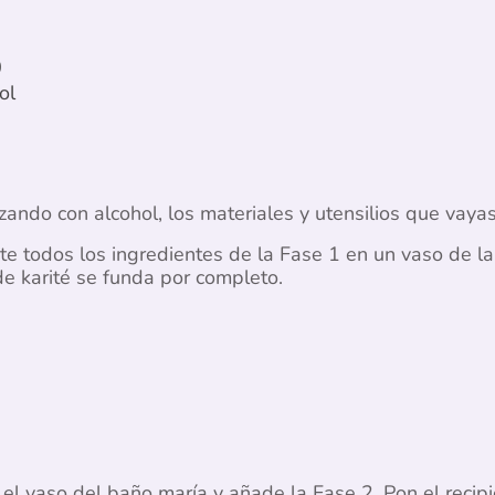
0
ol
zando con alcohol, los materiales y utensilios que vayas 
te todos los ingredientes de la Fase 1 en un vaso de la
e karité se funda por completo.
 el vaso del baño maría y añade la Fase 2. Pon el recip