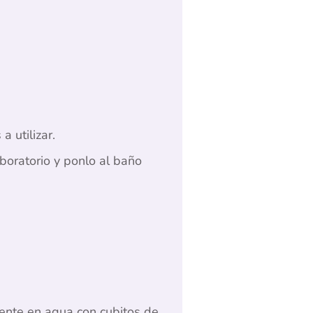
a utilizar.
boratorio y ponlo al baño
iente en agua con cubitos de