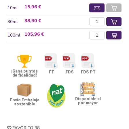
15,96 €
10ml
38,90 €
30ml
105,96 €
100ml
¡Gana puntos
FT
FDS
FDS PT
de fidelidad!
Disponible al
Envío Embalaje
por mayor
sostenible
FAVORITO
38