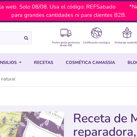
a web. Solo 08/08. Usa el código: REFSabado *No ac
para grandes cantidades ni para clientes B2B.
Portes gratis península
Certificación ecológica
Embalaje sostenib
desde 45€
NSILIOS
RECETAS
COSMÉTICA CAMASSIA
BLO
 natural
Receta de M
reparadora,