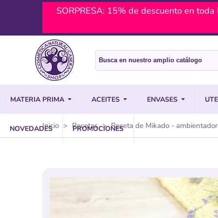
SORPRESA: 15% de descuento en toda l
MATERIA PRIMA
ACEITES
ENVASES
UTE
Inicio
>
Recetas
>
Receta de Mikado - ambientador
NOVEDADES
PROMOCIONES