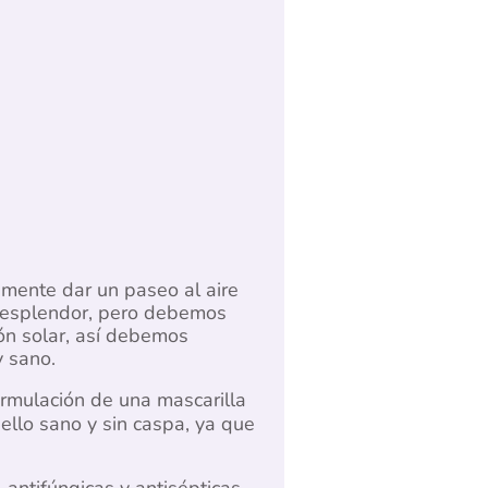
emente dar un paseo al aire
r esplendor, pero debemos
ón solar, así debemos
y sano.
mulación de una mascarilla
ello sano y sin caspa, ya que
 antifúngicas y antisépticas.