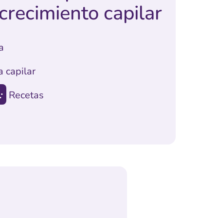
 crecimiento capilar
a
a capilar
:
Recetas