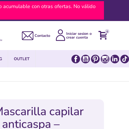
umulable con otras ofertas. No válido
0
Iniciar sesion o
Contacto
crear cuenta
le
Facebook
YouTube
Pinterest
Instagram
Link
G
OUTLET
ascarilla capilar
 anticaspa –