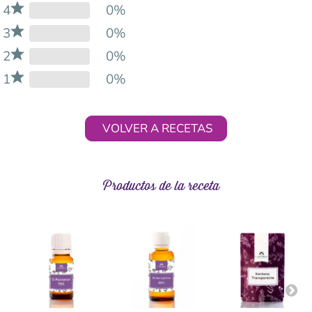
4
0%
3
0%
2
0%
1
0%
VOLVER A RECETAS
Productos de la receta