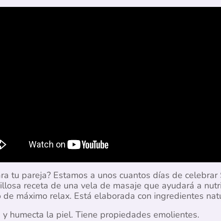
ara tu pareja? Estamos a unos cuantos días de celebrar 
losa receta de una vela de masaje que ayudará a nutrir 
 de máximo relax. Está elaborada con ingredientes nat
 y humecta la piel. Tiene propiedades emolientes.