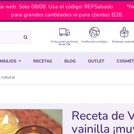
a web. Solo 08/08. Usa el código: REFSabado *No ac
para grandes cantidades ni para clientes B2B.
Portes gratis península
Certificación ecológica
Embalaje sostenib
desde 45€
NSILIOS
RECETAS
BLOG
OUTLET
COSMÉT
 natural
Receta de V
vainilla ¡mu