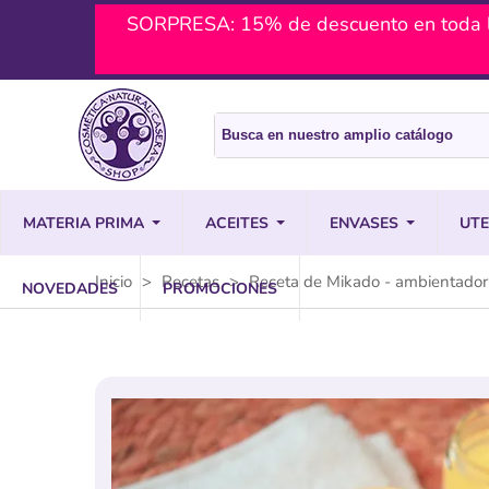
SORPRESA: 15% de descuento en toda l
MATERIA PRIMA
ACEITES
ENVASES
UTE
Inicio
>
Recetas
>
Receta de Mikado - ambientador
NOVEDADES
PROMOCIONES