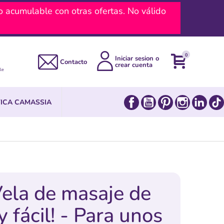
umulable con otras ofertas. No válido
0
Iniciar sesion o
Contacto
crear cuenta
le
Facebook
YouTube
Pinterest
Instagram
Link
ICA CAMASSIA
ela de masaje de
y fácil! - Para unos