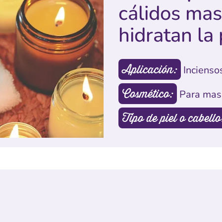
cálidos mas
hidratan la 
Aplicación:
Incienso
Cosmético:
Para mas
Tipo de piel o cabello