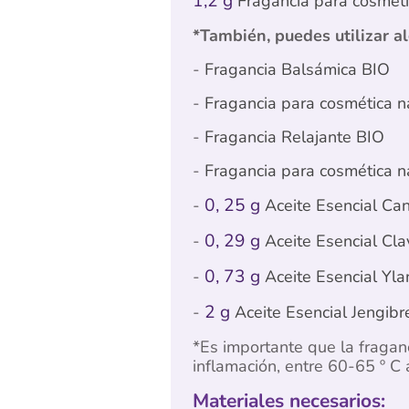
1,2 g
Fragancia para cosmétic
*También, puedes utilizar a
-
Fragancia Balsámica BIO
-
Fragancia para cosmética n
-
Fragancia Relajante BIO
-
Fragancia para cosmética n
0, 25 g
-
Aceite Esencial Can
0, 29 g
-
Aceite Esencial Cla
0, 73 g
-
Aceite Esencial Yla
2 g
-
Aceite Esencial Jengibr
*Es importante que la fraganc
inflamación, entre 60-65 º C 
Materiales necesarios: