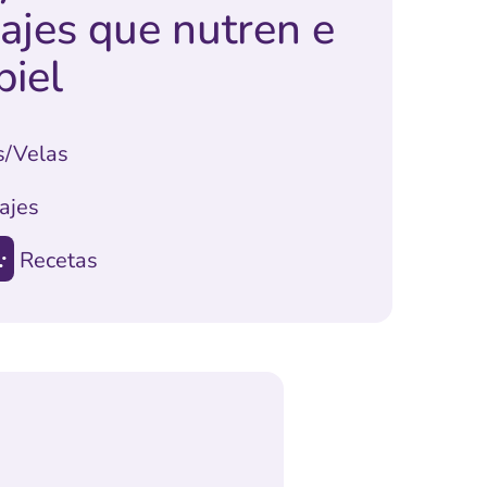
ajes que nutren e
piel
s/Velas
ajes
:
Recetas