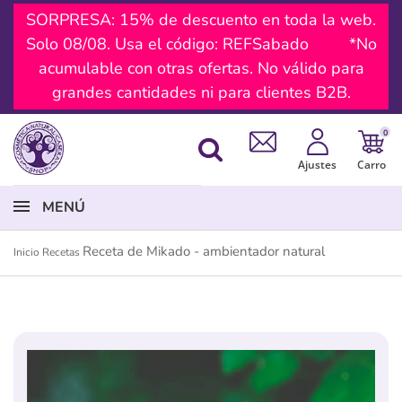
SORPRESA: 15% de descuento en toda la web.
Solo 08/08. Usa el código: REFSabado *No
acumulable con otras ofertas. No válido para
grandes cantidades ni para clientes B2B.
0
Ajustes
Carro
MENÚ
Receta de Mikado - ambientador natural
Inicio
Recetas