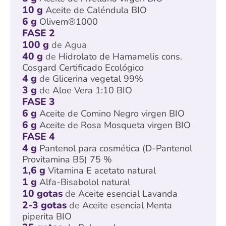
10 g
Aceite de Caléndula BIO
6 g
Olivem®1000
FASE 2
100 g
de Agua
40 g
de
Hidrolato de Hamamelis cons.
Cosgard Certificado Ecológico
4 g
de
Glicerina vegetal 99%
3 g
de
Aloe Vera 1:10 BIO
FASE 3
6 g
Aceite de Comino Negro virgen BIO
6 g
Aceite de Rosa Mosqueta virgen BIO
FASE 4
4 g
Pantenol para cosmética (D-Pantenol
Provitamina B5) 75 %
1,6 g
Vitamina E acetato natural
1 g
Alfa-Bisabolol natural
10 gotas
de
Aceite esencial Lavanda
2-3 gotas
de
Aceite esencial Menta
piperita BIO