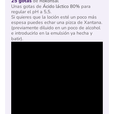
25 gotas
de
Rokonsal
Unas gotas de
Ácido láctico 80%
para
regular el pH a 5,5.
Si quieres que la loción esté un poco más
espesa puedes echar una pizca de Xantana.
(previamente diluido en un poco de alcohol
e introducirlo en la emulsión ya hecha y
batir).